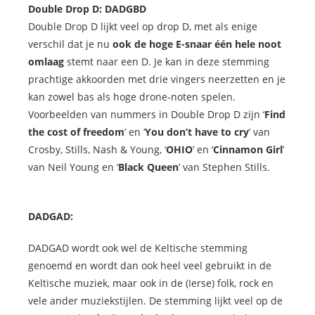
Double Drop D: DADGBD
Double Drop D lijkt veel op drop D, met als enige
verschil dat je nu
ook de hoge E-snaar één hele noot
omlaag
stemt naar een D. Je kan in deze stemming
prachtige akkoorden met drie vingers neerzetten en je
kan zowel bas als hoge drone-noten spelen.
Voorbeelden van nummers in Double Drop D zijn ‘
Find
the cost of freedom
’ en ‘
You don’t have to cry
’ van
Crosby, Stills, Nash & Young, ‘
OHIO
’ en ‘
Cinnamon Girl
’
van Neil Young en
‘
Black Queen
’ van Stephen Stills.
DADGAD:
DADGAD wordt ook wel de Keltische stemming
genoemd en wordt dan ook heel veel gebruikt in de
Keltische muziek, maar ook in de (Ierse) folk, rock en
vele ander muziekstijlen. De stemming lijkt veel op de