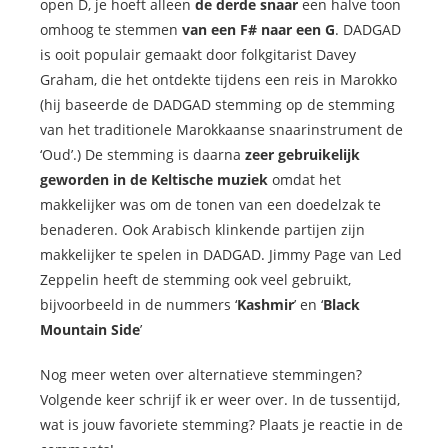
open D, je hoeft alleen
de derde snaar
een halve toon
omhoog te stemmen
van een F# naar een G
. DADGAD
is ooit populair gemaakt door folkgitarist Davey
Graham, die het ontdekte tijdens een reis in Marokko
(hij baseerde de DADGAD stemming op de stemming
van het traditionele Marokkaanse snaarinstrument de
‘Oud’.) De stemming is daarna
zeer gebruikelijk
geworden in de Keltische muziek
omdat het
makkelijker was om de tonen van een doedelzak te
benaderen. Ook Arabisch klinkende partijen zijn
makkelijker te spelen in DADGAD. Jimmy Page van Led
Zeppelin heeft de stemming ook veel gebruikt,
bijvoorbeeld in de nummers
‘
Kashmir
’ en ‘
Black
Mountain Side
’
Nog meer weten over alternatieve stemmingen?
Volgende keer schrijf ik er weer over. In de tussentijd,
wat is jouw favoriete stemming? Plaats je reactie in de