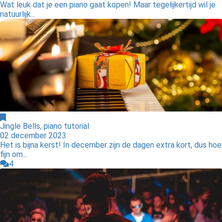
Wat leuk dat je een piano gaat kopen! Maar tegelijkertijd wil je
natuurlijk...
Jingle Bells, piano tutorial
02 december 2023
Het is bijna kerst! In december zijn de dagen extra kort, dus hoe
fijn om...
4