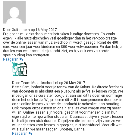
Door
Guitar sem
op
16 May 2017
Erg goede muziekschool meer betrokken kundige docenten. En zoals
eigenlijk alle muziekscholen veel goedkoper dan in het verkoop praatje
over de online lessen van muziekschool.nl wordt gezegd. Rond de 400
euro voor een jaar voor kinderen en 800 voor volwassenen. En dan heb je
dus les van een docent die jou echt ziet, en bijv ook een verkeerde
speelhouding kan corrigeren.
Reageren
Door
Team Muziekschool.nl
op
20 May 2017
Beste Sem, bedankt voor je review van de Kubus. De directe feedback
van docenten is absoluut een pluspunt als je fysiek lessen volgt. We
moedigen onze cursisten ook juist aan om dit te doen en sommige
doen het ook beide. Wij proberen dit zelf te compenseren door ook in
onze online lessen voldoende aandacht te schenken aan houding.
Ook mogen onze cursisten ons hier alles over vragen wat zij maar
willen. Online lessen zijn vooral geschikt voor mensen die in hun
eigen tijd en tempo willen studeren. Daarnaast blijven fysieke lessen
toch altijd een stuk duurder. De prijzen die je noemt zijn voor zo ver
wij inschatten voor lessen in groepjes, niet individueel. Voor elk wat
wils zullen we maar zeggen! Groeten, Carina
Reageren