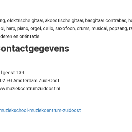
ng, elektrische gitaar, akoestische gitaar, basgitaar contrabas, ho
ool, harp, piano, orgel, cello, saxofoon, drums, musical, popzang, 
nderen en oriëntatie.
ontactgegevens
fgeest 139
02 EG Amsterdam Zuid-Oost
w.muziekcentrumzuidoost.nl