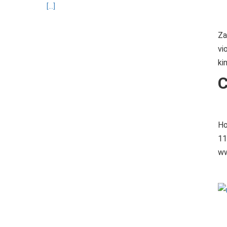
[...]
Za
vi
ki
C
Ho
11
ww