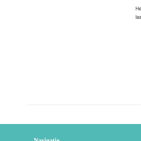
He
la
Navigatie