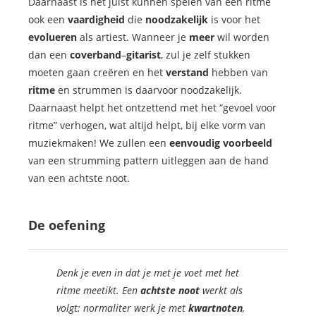
Daarnaast is het juist kunnen spelen van een ritme
ook een
vaardigheid
die
noodzakelijk
is voor het
evolueren
als artiest. Wanneer je
meer
wil worden
dan een
coverband
–
gitarist
, zul je zelf stukken
moeten gaan creëren en het
verstand
hebben van
ritme
en strummen is daarvoor noodzakelijk.
Daarnaast helpt het ontzettend met het “gevoel voor
ritme” verhogen, wat altijd helpt, bij elke vorm van
muziekmaken! We zullen een
eenvoudig
voorbeeld
van een strumming pattern uitleggen aan de hand
van een achtste noot.
De oefening
Denk je even in dat je met je voet met het
ritme meetikt. Een
achtste noot
werkt als
volgt: normaliter werk je met
kwartnoten
,