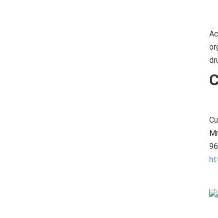
Ac
or
dr
C
Cu
Mr
96
ht