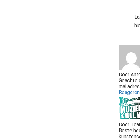
La
hi
Door
Anto
Geachte d
mailadres
Reagere
Door
Team
Beste hee
kunstence