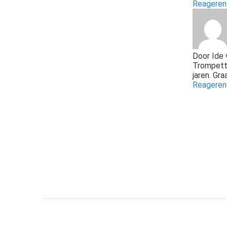
Reagere
Door
Ide 
Trompetti
jaren. Gr
Reagere