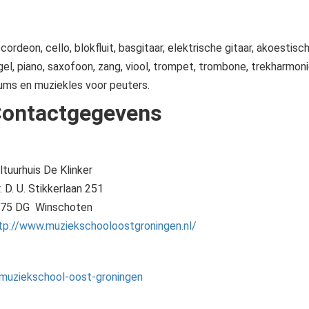
cordeon, cello, blokfluit, basgitaar, elektrische gitaar, akoestisch
gel, piano, saxofoon, zang, viool, trompet, trombone, trekharmoni
ums en muziekles voor peuters.
ontactgegevens
ltuurhuis De Klinker
. D. U. Stikkerlaan 251
75 DG Winschoten
tp://www.muziekschooloostgroningen.nl/