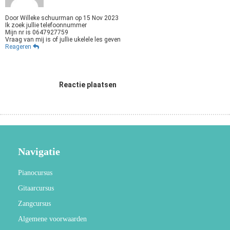
Door
Willeke schuurman
op
15 Nov 2023
Ik zoek jullie telefoonnummer
Mijn nr is 0647927759
Vraag van mij is of jullie ukelele les geven
Reageren
Reactie plaatsen
Navigatie
Pianocursus
Gitaarcursus
Zangcursus
Algemene voorwaarden