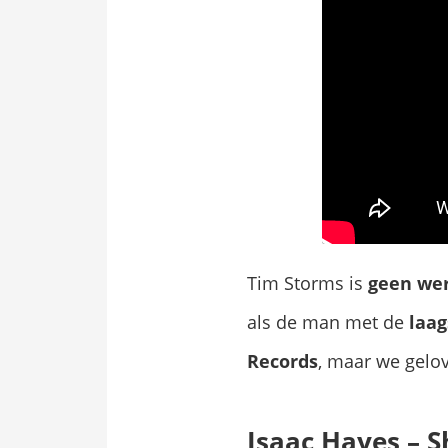
Tim Storms is
geen we
als de man met de
laag
Records
, maar we gelov
Isaac Hayes – S