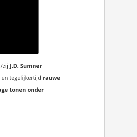
j/zij
J.D. Sumner
en tegelijkertijd
rauwe
age tonen onder