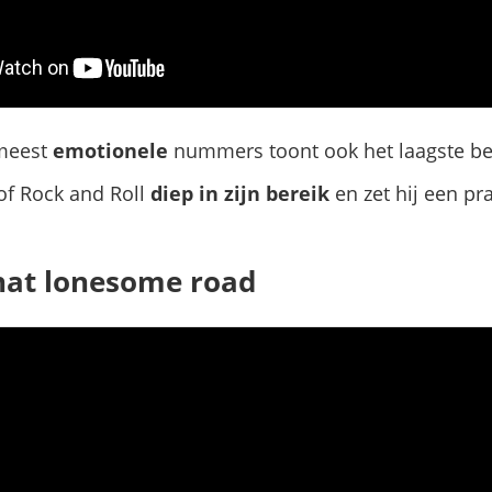
 meest
emotionele
nummers toont ook het laagste bere
f Rock and Roll
diep in zijn bereik
en zet hij een pr
hat lonesome road