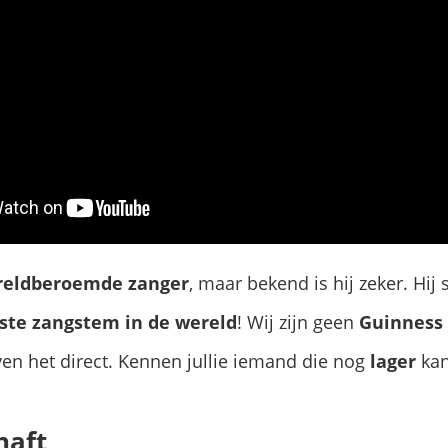
reldberoemde zanger
, maar bekend is hij zeker. Hij
ste zangstem in de wereld
! Wij zijn geen
Guinness 
en het direct. Kennen jullie iemand die nog
lager
kan
haft