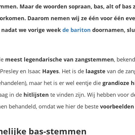
mmen. Maar de woorden sopraan, bas, alt of bas z
oorkomen. Daarom nemen wij ze één voor één eve
n nadat we vorige week
de bar
iton
doornamen, slu
 de
meest legendarische van zangstemmen
, beken
Presley en Isaac
Hayes
. Het is de
laagste
van de za
ehandelen), maar het is er wel eentje die
grandioze h
aag in de
hitlijsten
te vinden zijn. Wij hebben voor d
n behandeld, omdat we hier de beste
voorbeelden
elijke bas-stemmen